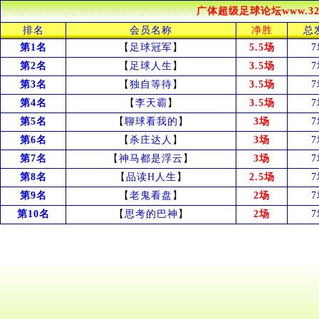
广体超级足球论坛www.324
排名
会员名称
净胜
总
第1名
【
足球冠军
】
5.5场
第2名
【
足球人生
】
3.5场
第3名
【
独自等待
】
3.5场
第4名
【
李天霸
】
3.5场
第5名
【
聊球看我的
】
3场
第6名
【
杀庄达人
】
3场
第7名
【
神马都是浮云
】
3场
第8名
【
品读H人生
】
2.5场
第9名
【
老鬼看盘
】
2场
第10名
【
思考的巴神
】
2场